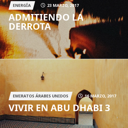
ENERGÍA
23 MARZO, 2017
ADMITIENDO LA
DERROTA
EMIRATOS ÁRABES UNIDOS
16 MARZO, 2017
VIVIR EN ABU DHABI 3