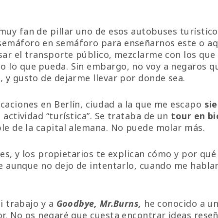
muy fan de pillar uno de esos autobuses turístico
 semáforo en semáforo para enseñarnos este o a
sar el transporte público, mezclarme con los que v
o lo que pueda. Sin embargo, no voy a negaros q
o
, y gusto de dejarme llevar por donde sea.
caciones en Berlín, ciudad a la que me escapo
si
actividad “turística”. Se trataba de un
tour en bi
le de la capital alemana. No puede molar más.
eres, y los propietarios te explican cómo y por qué
que aunque no dejo de intentarlo, cuando me habl
i trabajo y a
Goodbye, Mr.Burns,
he conocido a u
or. No os negaré que cuesta encontrar ideas res