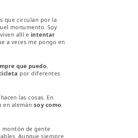
s que circulan por la
quel monumento. Soy
iven allí e
intentar
ue a veces me pongo en
empre que puedo
,
cicleta
por diferentes
 hacen las cosas. En
an en alemán
soy como
n montón de gente
eñables. Aunque siempre